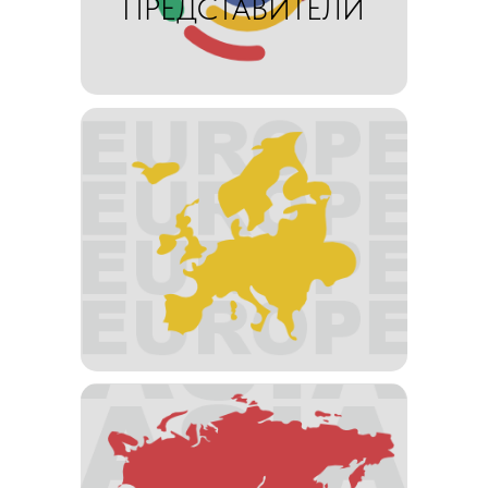
ПРЕДСТАВИТЕЛИ