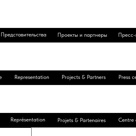
Представительства
Проекты и партнеры
Пресс-
e
Representation
Projects & Partners
Press c
Représentation
Centre 
Projets & Partenaires