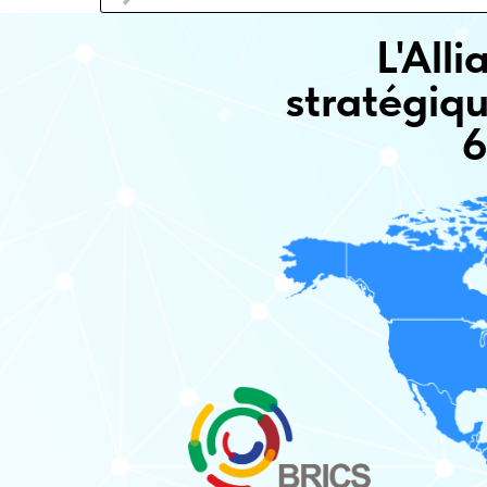
L'All
stratégiq
6