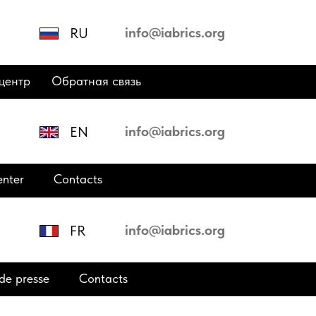
info@iabrics.org
RU
центр
Обратная связь
info@iabrics.org
EN
enter
Contacts
info@iabrics.org
FR
de presse
Contacts