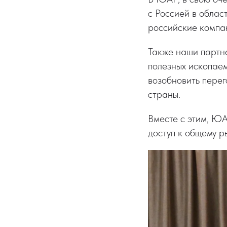
с Россией в облас
российские компа
Также наши партне
полезных ископае
возобновить перег
страны.
Вместе с этим, ЮА
доступ к общему р