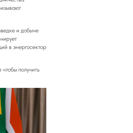
ризывают
зведке и добыче
анирует
ций в энергосектор
 чтобы получить