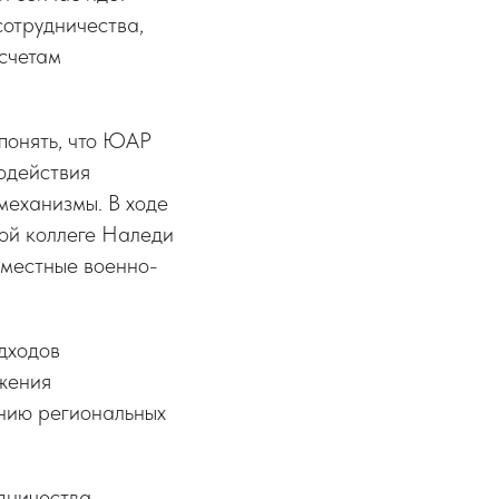
сотрудничества,
асчетам
понять, что ЮАР
модействия
механизмы. В ходе
ой коллеге Наледи
местные военно-
дходов
жения
нию региональных
удничества