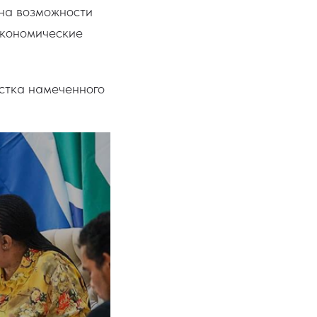
 на возможности
экономические
естка намеченного