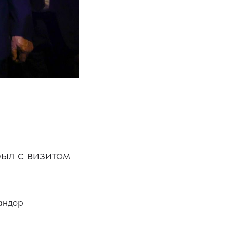
ыл с визитом
андор