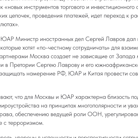
к «новых инструментов торгового и инвестиционного 
ких цепочек, проведения платежей, идет переход к р
лютах».
в ЮАР Министр иностранных дел Сергей Лавров дал 
, которые хотят «по-честному сотрудничать» для взаи
партнерами Москва создает не зависящие от Запада 
и в Претории Сергею Лаврову и его южноафриканск
защищать намерение РФ, ЮАР и Китая провести сов
вают, что для Москвы и ЮАР характерна близость по
ироустройства на принципах многополярности и ува
рава, обеспечению ведущей роли ООН, урегулирова
е с терроризмом.
редь, уверены в успешности и перспективности сотр