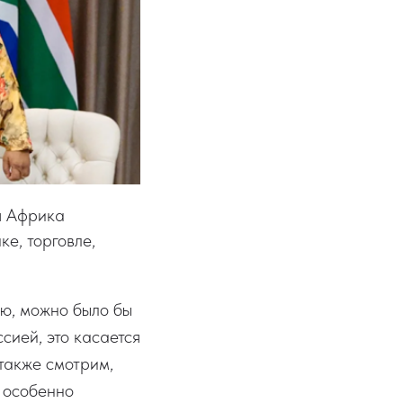
я Африка
е, торговле,
ию, можно было бы
сией, это касается
также смотрим,
, особенно