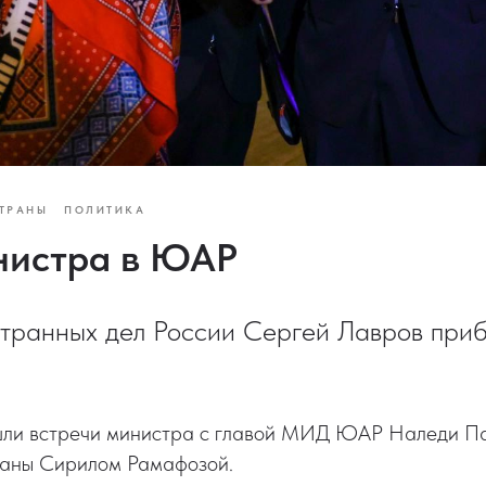
ТРАНЫ
ПОЛИТИКА
нистра в ЮАР
транных дел России Сергей Лавров приб
шли встречи министра с главой МИД ЮАР Наледи П
раны Сирилом Рамафозой.