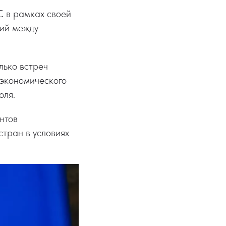
С в рамках своей
ний между
лько встреч
 экономического
юля.
нтов
тран в условиях