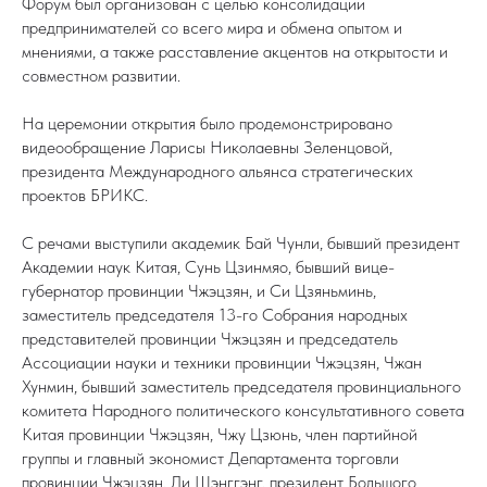
Форум был организован с целью консолидации
предпринимателей со всего мира и обмена опытом и
мнениями, а также расставление акцентов на открытости и
совместном развитии.
На церемонии открытия было продемонстрировано
видеообращение Ларисы Николаевны Зеленцовой,
президента Международного альянса стратегических
проектов БРИКС.
С речами выступили академик Бай Чунли, бывший президент
Академии наук Китая, Сунь Цзинмяо, бывший вице-
губернатор провинции Чжэцзян, и Си Цзяньминь,
заместитель председателя 13-го Собрания народных
представителей провинции Чжэцзян и председатель
Ассоциации науки и техники провинции Чжэцзян, Чжан
Хунмин, бывший заместитель председателя провинциального
комитета Народного политического консультативного совета
Китая провинции Чжэцзян, Чжу Цзюнь, член партийной
группы и главный экономист Департамента торговли
провинции Чжэцзян, Ли Шэнггэнг, президент Большого