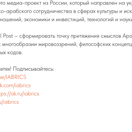
 это медиа-проект из России, который направлен на у
о-арабского сотрудничества в сферах культуры и иск
ошений, экономики и инвестиций, технологий и наук
 Post – сформировать точку притяжения смыслов Ар
х многообразии мировоззрений, философских концепц
ых кодов.
етях! Подписывайтесь:
.me/IABRICS
vk.com/iabrics
tps://ok.ru/iabrics
u/iabrics