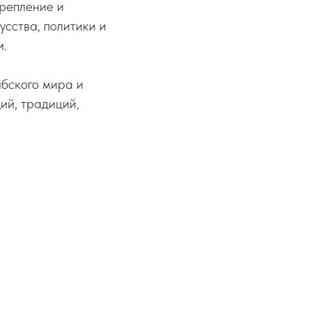
крепление и
усства, политики и
и.
абского мира и
ий, традиций,