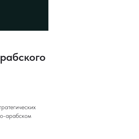
арабского
тратегических
ко-арабском